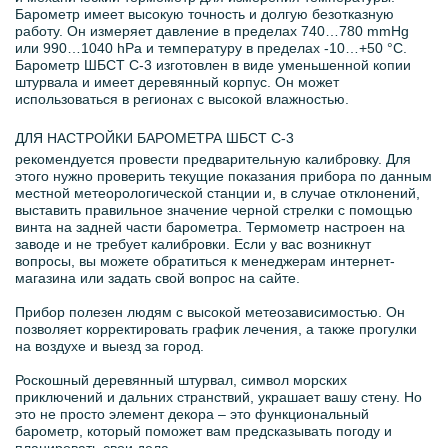
Барометр имеет высокую точность и долгую безотказную
работу. Он измеряет давление в пределах 740…780 mmHg
или 990…1040 hPa и температуру в пределах -10…+50 °C.
Барометр ШБСТ С-3 изготовлен в виде уменьшенной копии
штурвала и имеет деревянный корпус. Он может
использоваться в регионах с высокой влажностью.
ДЛЯ НАСТРОЙКИ БАРОМЕТРА ШБСТ С-3
рекомендуется провести предварительную калибровку. Для
этого нужно проверить текущие показания прибора по данным
местной метеорологической станции и, в случае отклонений,
выставить правильное значение черной стрелки с помощью
винта на задней части барометра. Термометр настроен на
заводе и не требует калибровки. Если у вас возникнут
вопросы, вы можете обратиться к менеджерам интернет-
магазина или задать свой вопрос на сайте.
Прибор полезен людям с высокой метеозависимостью. Он
позволяет корректировать график лечения, а также прогулки
на воздухе и выезд за город.
Роскошный деревянный штурвал, символ морских
приключений и дальних странствий, украшает вашу стену. Но
это не просто элемент декора – это функциональный
барометр, который поможет вам предсказывать погоду и