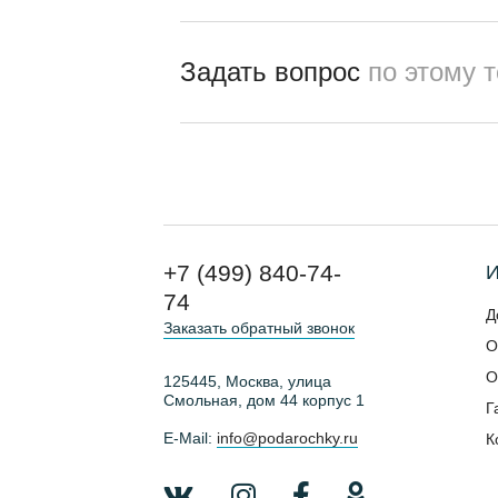
Задать вопрос
по этому 
+7 (499) 840-74-
И
74
Д
Заказать обратный звонок
О
О
125445, Москва, улица
Смольная, дом 44 корпус 1
Г
E-Mail:
info@podarochky.ru
К