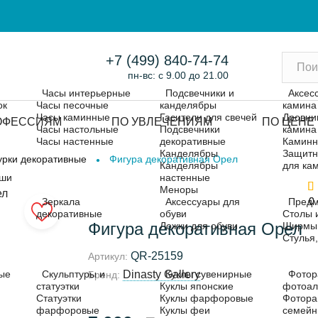
+7 (499) 840-74-74
пн-вс: с 9.00 до 21.00
Часы интерьерные
Подсвечники и
Аксес
ок
Часы песочные
канделябры
камина
Часы каминные
Гасители для свечей
Дровни
ОФЕССИЯМ
ПО УВЛЕЧЕНИЯМ
ПО ЦЕНЕ
Часы настольные
Подсвечники
камина
Часы настенные
декоративные
Каминн
Канделябры
Защитн
урки декоративные
Фигура декоративная Орел
Канделябры
для ка
ыши
настенные
Меноры
0
0
Зеркала
Аксессуары для
Предм
декоративные
обуви
Столы 
Фигура декоративная Орел
Ложки для обуви
Ширмы
Стулья
QR-25159
Артикул:
Dinasty Gallery
ые
Скульптуры и
Куклы сувенирные
Фотор
Бренд:
статуэтки
Куклы японские
фотоа
Статуэтки
Куклы фарфоровые
Фотора
фарфоровые
Куклы феи
семей