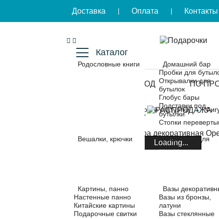
Доставка
Оплата
Контакты
|
|
Каталог
Родословные книги
Домашний бар
Пробки для бутыл
Открывалки для
КОМУ
ПОВОД
ПО ПР
бутылок
Глобус бары
Подставки под
Главная
Скульптуры и статуэтки
Фиг
РАСПРОДАЖА
бутылки
Стопки переверт
Вешалки, крючки
Подставки для
Loading...
зонтов
Картины, панно
Вазы декоративн
Настенные панно
Вазы из бронзы,
Китайские картины
латуни
Подарочные свитки
Вазы стеклянные