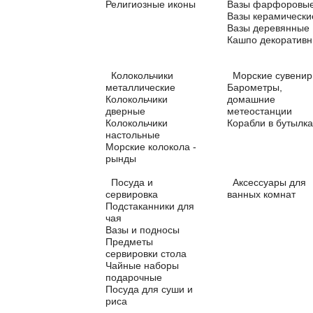
Религиозные иконы
Вазы фарфоровы
Вазы керамически
Вазы деревянные
Кашпо декоратив
Колокольчики
Морские сувени
металлические
Барометры,
Колокольчики
домашние
дверные
метеостанции
Колокольчики
Корабли в бутылка
настольные
Морские колокола -
рынды
Посуда и
Аксессуары для
сервировка
ванных комнат
Подстаканники для
чая
Вазы и подносы
Предметы
сервировки стола
Чайные наборы
подарочные
Посуда для суши и
риса