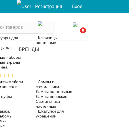
Вход
Регистрация
|
0
суары для
Ключницы
настенные
цы для
БРЕНДЫ
ые наборы
ые экраны
мина
 отзывов
 отзывов
еты мебели
Лампы и
и консоли
светильники
Лампы настольные
, пуфы
Лампы японские
Светильники
настенные
амки,
Шкатулки для
льбомы
украшений
мки
ные