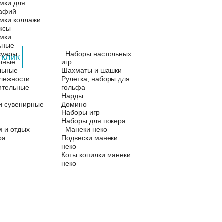
мки для
рафий
мки коллажи
ксы
мки
ьные
суары
Наборы настольных
 клик
чные
игр
льные
Шахматы и шашки
лежности
Рулетка, наборы для
ительные
гольфа
Нарды
и сувенирные
Домино
Наборы игр
Наборы для покера
м и отдых
Манеки неко
ра
Подвески манеки
неко
Коты копилки манеки
неко