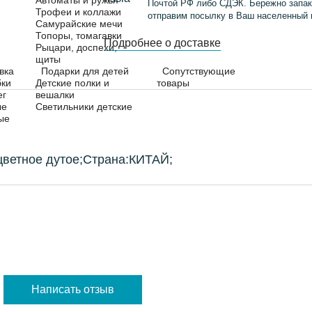
Автоматы и ружья
Почтой РФ либо СДЭК. Бережно запак
Трофеи и коллажи
отправим посылку в Ваш населенный 
Самурайские мечи
Топоры, томагавки
Подробнее о доставке
Рыцари, доспехи,
щиты
вка
Подарки для детей
Сопутствующие
бки
Детские полки и
товары
ег
вешалки
ые
Светильники детские
ые
цветное дутое;Страна:КИТАЙ;
Написать отзыв