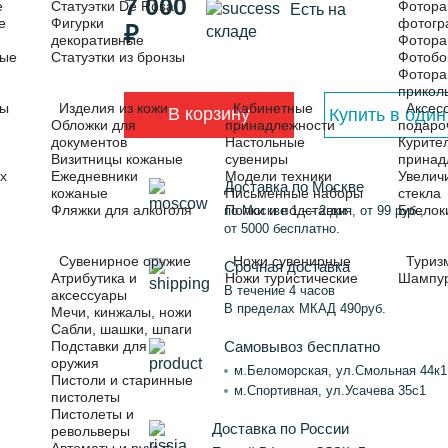
7 000
е
Статуэтки De Rosa
Фотора
Есть на
е
Фигурки
фотог
₽
складе
декоративные
Фотора
ные
Статуэтки из бронзы
Фотобо
Фотора
прикол
ры
Изделия из кожи
Кабинетные
Аксес
В корзину
Купить в один
Обложки для
принадлежности
подаро
документов
Настольные
Курите
Визитницы кожаные
сувениры
принад
х
Ежедневники
Модели техники
Увелич
Доставка по Москве
кожаные
Письменные наборы
стекла
Фляжки для алкоголя
Полки и подставки
Брелок
по Москве 1 — 2 дня, от 99 руб.,
от 5000 бесплатно.
Сувенирное оружие
Ножи сувенирные
Туриз
Срочная доставка
Атрибутика и
Ножи туристические
Шампу
В течение 4 часов
аксессуары
В пределах МКАД 490руб.
Мечи, кинжалы, ножи
Сабли, шашки, шпаги
Самовывоз бесплатно
Подставки для
оружия
м.Беломорская, ул.Смольная 44к1
Пистоли и старинные
м.Спортивная, ул.Усачева 35с1
пистолеты
Пистолеты и
Доставка по России
револьверы