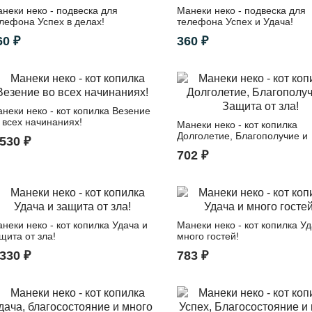
неки неко - подвеска для
Манеки неко - подвеска для
лефона Успех в делах!
телефона Успех и Удача!
60 ₽
360 ₽
неки неко - кот копилка Везение
 всех начинаниях!
Манеки неко - кот копилка
Долголетие, Благополучие и
 530 ₽
Защита от зла!
702 ₽
неки неко - кот копилка Удача и
Манеки неко - кот копилка Уд
щита от зла!
много гостей!
 330 ₽
783 ₽