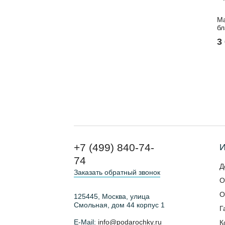
Ма
бл
3
+7 (499) 840-74-
И
74
Д
Заказать обратный звонок
О
О
125445, Москва, улица
Смольная, дом 44 корпус 1
Г
E-Mail:
info@podarochky.ru
К