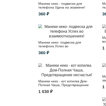
Манеки неко - подвеска для
Ма
телефона Удача на экзамене!
те
360 ₽
3
Ма
во
Манеки неко- подвеска для
телефона Успех во
1
взаимоотношениях!
360 ₽
Ма
за
Манеки неко - кот копилка Дом-
Полная Чаша, Предотвращение
1
несчастья!
1 030 ₽