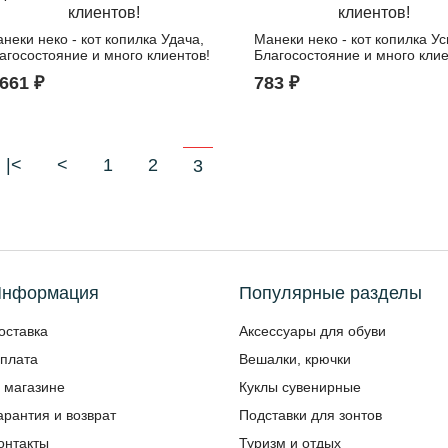
неки неко - кот копилка Удача,
Манеки неко - кот копилка Ус
агосостояние и много клиентов!
Благосостояние и много клие
 661 ₽
783 ₽
|<
<
1
2
3
нформация
Популярные разделы
оставка
Аксессуары для обуви
плата
Вешалки, крючки
 магазине
Куклы сувенирные
арантия и возврат
Подставки для зонтов
онтакты
Туризм и отдых