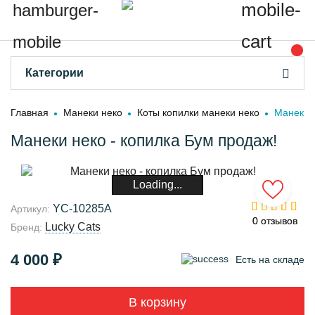
Категории
Главная
Манеки неко
Коты копилки манеки неко
Манеки н
Манеки неко - копилка Бум продаж!
Loading...
YC-10285A
Артикул:
0 отзывов
0 отзывов
Lucky Cats
Бренд:
4 000 ₽
Есть на складе
В корзину