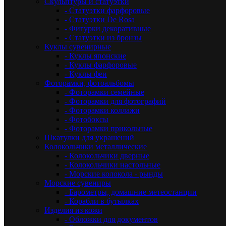
Скульптуры и статуэтки
- Статуэтки фарфоровые
- Статуэтки De Rosa
- Фигурки декоративные
- Статуэтки из бронзы
Куклы сувенирные
- Куклы японские
- Куклы фарфоровые
- Куклы феи
Фоторамки, фотоальбомы
- Фоторамки семейные
- Фоторамки для фотографий
- Фоторамки коллажи
- Фотобоксы
- Фоторамки прикольные
Шкатулки для украшений
Колокольчики металлические
- Колокольчики дверные
- Колокольчики настольные
- Морские колокола - рынды
Морские сувениры
- Барометры, домашние метеостанции
- Корабли в бутылках
Изделия из кожи
- Обложки для документов