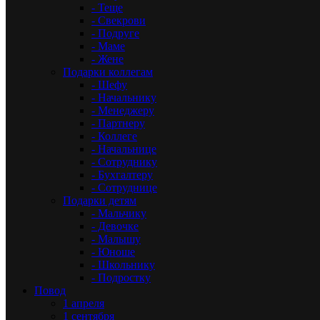
- Теще
- Свекрови
- Подруге
- Маме
- Жене
Подарки коллегам
- Шефу
- Начальнику
- Менеджеру
- Партнеру
- Коллеге
- Начальнице
- Сотруднику
- Бухгалтеру
- Сотруднице
Подарки детям
- Мальчику
- Девочке
- Малышу
- Юноше
- Школьнику
- Подростку
Повод
1 апреля
1 сентября