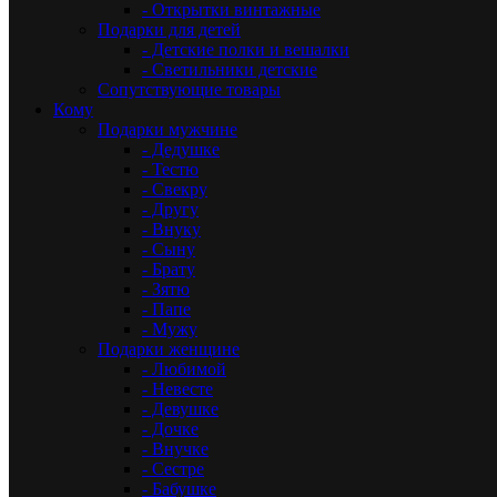
- Открытки винтажные
Подарки для детей
- Детские полки и вешалки
- Светильники детские
Сопутствующие товары
Кому
Подарки мужчине
- Дедушке
- Тестю
- Свекру
- Другу
- Внуку
- Сыну
- Брату
- Зятю
- Папе
- Мужу
Подарки женщине
- Любимой
- Невесте
- Девушке
- Дочке
- Внучке
- Сестре
- Бабушке