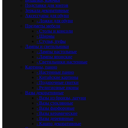
Вешалки, крючки
Подставки для зонтов
Зеркала декоративные
Аксессуары для обуви
- Ложки для обуви
Предметы мебели
- Столы и консоли
- Ширмы
- Стулья, пуфы
Лампы и светильники
- Лампы настольные
- Лампы японские
- Светильники настенные
Картины, панно
- Настенные панно
- Китайские картины
- Подарочные свитки
- Религиозные иконы
Вазы декоративные
- Вазы из бронзы, латуни
- Вазы стеклянные
- Вазы фарфоровые
- Вазы керамические
- Вазы деревянные
- Кашпо декоративные