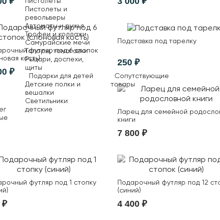
00 ₽
3 000 ₽
пистолеты
Пистолеты и
револьверы
Автоматы и ружья
Трофеи и коллажи
Подставка под тарелку
Самурайские мечи
рочный футляр под 6 стопок
Топоры, томагавки
новая кость)
Рыцари, доспехи,
250 ₽
щиты
00 ₽
Подарки для детей
Сопутствующие
Детские полки и
товары
вешалки
Светильники
ег
детские
Ларец для семейной родосло
ые
книги
7 800 ₽
рочный футляр под 1 стопку
Подарочный футляр под 12 ст
ий)
(синий)
 ₽
4 400 ₽