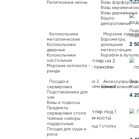
Религиозные иконы
Вазы фарфоровы
2 500 ₽
Вазы керамическ
Вазы деревянные
Кашпо
декоративные
Под
Колокольчики
Морские сувени
подс
металлические
Барометры,
2 5
Колокольчики
домашние
дверные
метеостанции
Колокольчики
Корабли в бутылк
настольные
Морские колокола -
рынды
Посуда и
Аксессуары для
Подарочный футляр на 2
Под
подстаканника с ложками (синий)
подс
сервировка
ванных комнат
(кра
Подстаканники для
3 500 ₽
4 2
чая
Вазы и подносы
Предметы
сервировки стола
Чайные наборы
подарочные
Подарочный футляр под 1 стопку
Пода
Посуда для суши и
(слоновая кость)
риса