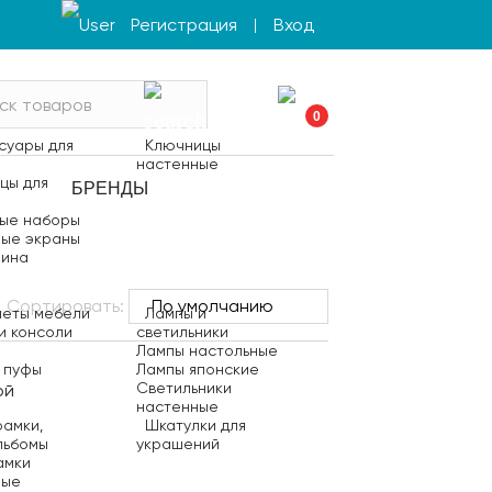
Регистрация
Вход
|
0
суары для
Ключницы
настенные
цы для
БРЕНДЫ
ые наборы
ые экраны
мина
Сортировать:
еты мебели
Лампы и
и консоли
светильники
Лампы настольные
, пуфы
Лампы японские
Светильники
настенные
амки,
Шкатулки для
льбомы
украшений
амки
ные