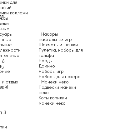
мки для
рафий
мки коллажи
оксы
амки
ьные
суары
Наборы
очные
настольных игр
льные
Шахматы и шашки
длежности
Рулетка, наборы для
ительные
гольфа
Нарды
ки
Домино
рные
Наборы игр
Наборы для покера
м и отдых
Манеки неко
ний)
ра
Подвески манеки
неко
Коты копилки
манеки неко
пки