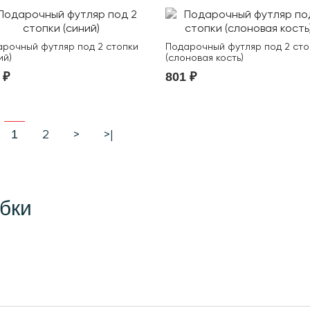
рочный футляр под 2 стопки
Подарочный футляр под 2 сто
ий)
(слоновая кость)
 ₽
801 ₽
2
>
>|
1
бки