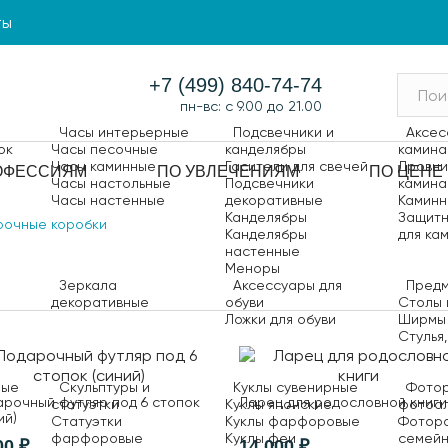
ты
+7 (499) 840-74-74
пн-вс: с 9.00 до 21.00
Часы интерьерные
Подсвечники и
Аксес
ок
Часы песочные
канделябры
камина
Часы каминные
Гасители для свечей
Дровни
ОФЕССИЯМ
ПО УВЛЕЧЕНИЯМ
ПО ЦЕНЕ
Часы настольные
Подсвечники
камина
Часы настенные
декоративные
Каминн
Канделябры
Защитн
рочные коробки
Канделябры
для ка
настенные
Меноры
Зеркала
Аксессуары для
Предм
декоративные
обуви
Столы 
Ложки для обуви
Ширмы
Стулья
ные
Скульптуры и
Куклы сувенирные
Фотор
рочный футляр под 6 стопок
Ларец для родословной книги
статуэтки
Куклы японские
фотоа
ий)
Статуэтки
Куклы фарфоровые
Фотор
фарфоровые
Куклы феи
семей
00 ₽
14 000 ₽