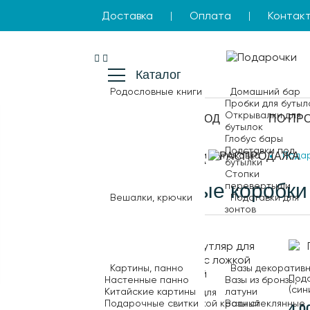
Доставка
Оплата
Контак
|
|
Каталог
Родословные книги
Домашний бар
Пробки для бутыл
Открывалки для
КОМУ
ПОВОД
ПО ПР
бутылок
Глобус бары
Подставки под
Главная
Открытки и упаковка
Пода
РАСПРОДАЖА
бутылки
Стопки
Подарочные коробки
перевертыши
Вешалки, крючки
Подставки для
зонтов
Картины, панно
Вазы декоратив
Пода
Настенные панно
Вазы из бронзы,
(син
Китайские картины
латуни
Подарочный футляр для
Подарочные свитки
Вазы стеклянные
подстаканника с ложкой красный
4 0