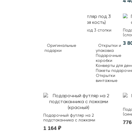
2 600 ₽
4 4
Подарочный футляр под 3 стопки
Пода
(слоновая кость)
(сло
3 000 ₽
3 8
Оригинальные
Открытки и
подарки
упаковка
Подарочные
коробки
Конверты для ден
Пакеты подарочн
Открытки
винтажные
Пода
(син
Подарочный футляр на 2
подстаканника с ложками
776
(красный)
1 164 ₽