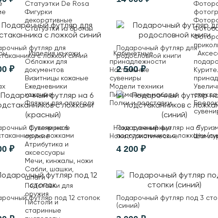
е
Статуэтки De Rosa
Фотора
ие
Фигурки
фотог
декоративные
Фотора
Статуэтки из бронзы
Фотоб
Фотор
прикол
арочный футляр для
Подарочный футляр для
ры
Изделия из кожи
Кабинетные
Аксес
таканника с ложкой синий
родословной книги
Обложки для
принадлежности
подар
00 ₽
2 500 ₽
документов
Настольные
Курите
Визитницы кожаные
сувениры
прина
ах
Ежедневники
Модели техники
Увелич
кожаные
Письменные наборы
стекла
Фляжки для алкоголя
Полки и подставки
Брело
сувени
Сувенирное
Ножи сувенирные
Туриз
арочный футляр на 6
Подарочный футляр на 6
таканников с ложками
подстаканников с ложками (си
оружие
Ножи туристические
Шампу
сный)
Атрибутика и
00 ₽
4 200 ₽
аксессуары
Мечи, кинжалы, ножи
Сабли, шашки,
шпаги
Подставки для
оружия
рочный футляр под 12 стопок
Подарочный футляр под 3 сто
Пистоли и
(синий)
старинные