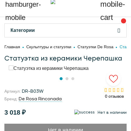
Категории
Главная
Скульптуры и статуэтки
Статуэтки De Rosa
Стату
Статуэтка из керамики Черепашка
DR-B03W
Артикул:
0 отзывов
0 отзывов
De Rosa Rinconada
Бренд:
3 018 ₽
Нет в наличии
Нет в наличии