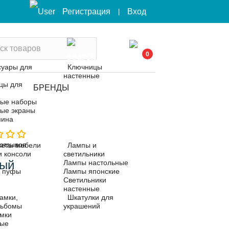
Вход
Регистрация
|
0
суары для
Ключницы
настенные
цы для
БРЕНДЫ
ые наборы
ые экраны
мина
 отзывов
 отзывов
еты мебели
Лампы и
и консоли
светильники
лый
Лампы настольные
, пуфы
Лампы японские
Светильники
настенные
амки,
Шкатулки для
льбомы
украшений
мки
ные