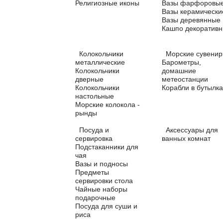
Религиозные иконы
Вазы фарфоровы
Вазы керамически
Вазы деревянные
Кашпо декоратив
Колокольчики
Морские сувени
металлические
Барометры,
Колокольчики
домашние
дверные
метеостанции
Колокольчики
Корабли в бутылка
настольные
Морские колокола -
рынды
Посуда и
Аксессуары для
сервировка
ванных комнат
Подстаканники для
чая
Вазы и подносы
Предметы
сервировки стола
Чайные наборы
подарочные
Посуда для суши и
риса