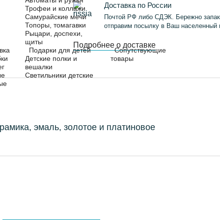
Автоматы и ружья
Доставка по России
Трофеи и коллажи
Самурайские мечи
Почтой РФ либо СДЭК. Бережно запак
Топоры, томагавки
отправим посылку в Ваш населенный 
Рыцари, доспехи,
щиты
Подробнее о доставке
вка
Подарки для детей
Сопутствующие
бки
Детские полки и
товары
ег
вешалки
ые
Светильники детские
ые
рамика, эмаль, золотое и платиновое