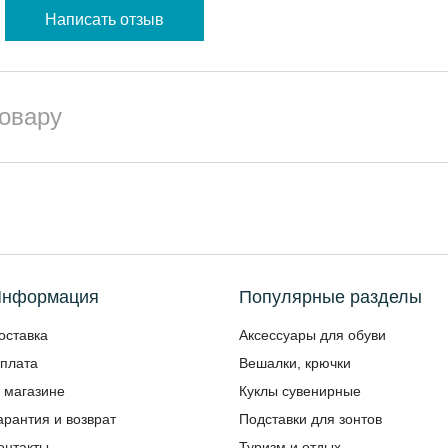
Написать отзыв
товару
нформация
Популярные разделы
оставка
Аксессуары для обуви
плата
Вешалки, крючки
 магазине
Куклы сувенирные
арантия и возврат
Подставки для зонтов
онтакты
Туризм и отдых