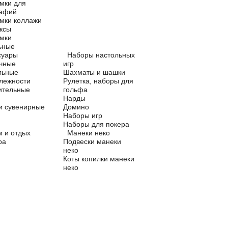
мки для
рафий
мки коллажи
ксы
мки
ьные
суары
Наборы настольных
чные
игр
льные
Шахматы и шашки
лежности
Рулетка, наборы для
ительные
гольфа
Нарды
и сувенирные
Домино
Наборы игр
Наборы для покера
м и отдых
Манеки неко
ра
Подвески манеки
неко
Коты копилки манеки
неко