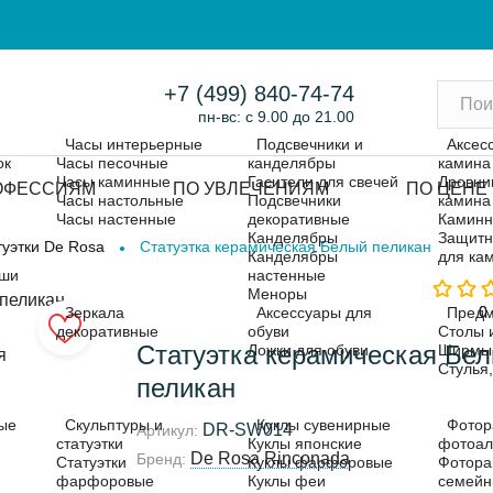
+7 (499) 840-74-74
пн-вс: с 9.00 до 21.00
Часы интерьерные
Подсвечники и
Аксес
ок
Часы песочные
канделябры
камина
Часы каминные
Гасители для свечей
Дровни
ОФЕССИЯМ
ПО УВЛЕЧЕНИЯМ
ПО ЦЕНЕ
Часы настольные
Подсвечники
камина
Часы настенные
декоративные
Каминн
Канделябры
Защитн
туэтки De Rosa
Статуэтка керамическая Белый пеликан
Канделябры
для ка
ыши
настенные
Меноры
0
0
Зеркала
Аксессуары для
Предм
декоративные
обуви
Столы 
Статуэтка керамическая Бе
Ложки для обуви
Ширмы
Стулья
пеликан
ые
Скульптуры и
Куклы сувенирные
Фотор
DR-SW014
Артикул:
статуэтки
Куклы японские
фотоа
De Rosa Rinconada
Бренд:
Статуэтки
Куклы фарфоровые
Фотора
фарфоровые
Куклы феи
семей