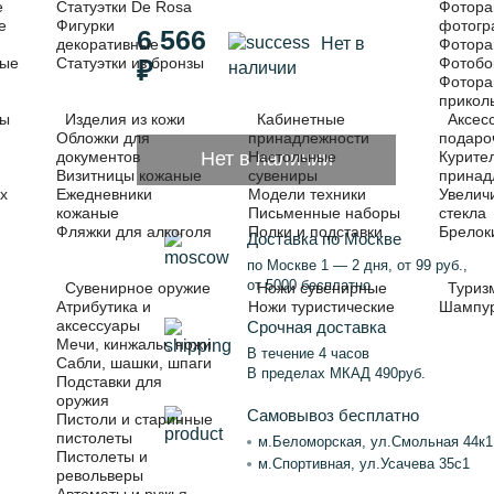
е
Статуэтки De Rosa
Фотора
е
Фигурки
фотог
6 566
Нет в
декоративные
Фотора
ные
Статуэтки из бронзы
Фотобо
₽
наличии
Фотора
прикол
ры
Изделия из кожи
Кабинетные
Аксес
Обложки для
принадлежности
подаро
Нет в наличии
документов
Настольные
Курите
Визитницы кожаные
сувениры
принад
х
Ежедневники
Модели техники
Увелич
кожаные
Письменные наборы
стекла
Фляжки для алкоголя
Полки и подставки
Брелок
Доставка по Москве
по Москве 1 — 2 дня, от 99 руб.,
от 5000 бесплатно.
Сувенирное оружие
Ножи сувенирные
Туриз
Атрибутика и
Ножи туристические
Шампу
аксессуары
Срочная доставка
Мечи, кинжалы, ножи
В течение 4 часов
Сабли, шашки, шпаги
В пределах МКАД 490руб.
Подставки для
оружия
Самовывоз бесплатно
Пистоли и старинные
пистолеты
м.Беломорская, ул.Смольная 44к1
Пистолеты и
м.Спортивная, ул.Усачева 35с1
револьверы