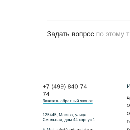
Задать вопрос
по этому 
+7 (499) 840-74-
И
74
Д
Заказать обратный звонок
О
О
125445, Москва, улица
Смольная, дом 44 корпус 1
Г
E-Mail:
info@podarochky.ru
К