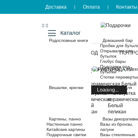
Доставка
Оплата
Контакты
|
|
Каталог
Родословные книги
Домашний бар
Пробки для бутыл
Открывалки для
КОМУ
ПОВОД
ПО ПР
бутылок
Глобус бары
Подставки под
Главная
Скульптуры и статуэтки
Ста
РАСПРОДАЖА
бутылки
Стопки переверт
Вешалки, крючки
Подставки для
Loading...
зонтов
Картины, панно
Вазы декоративн
Настенные панно
Вазы из бронзы,
Китайские картины
латуни
Подарочные свитки
Вазы стеклянные