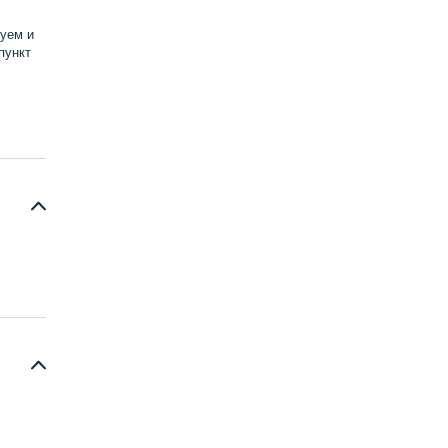
уем и
пункт