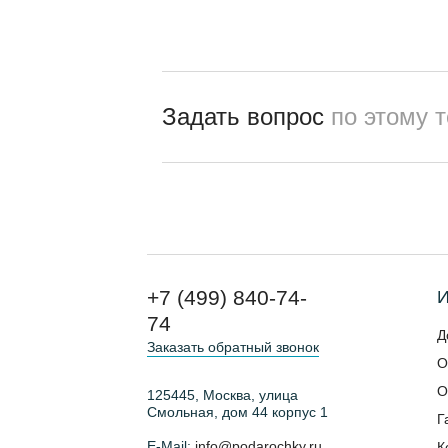
Задать вопрос
по этому 
+7 (499) 840-74-
И
74
Д
Заказать обратный звонок
О
О
125445, Москва, улица
Смольная, дом 44 корпус 1
Г
E-Mail:
info@podarochky.ru
К