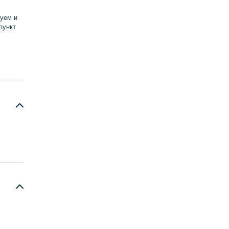
уем и
пункт