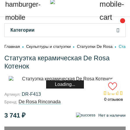
Категории
Главная
Скульптуры и статуэтки
Статуэтки De Rosa
Стату
Статуэтка керамическая De Rosa
Котенок
Loading...
DR-F413
Артикул:
0 отзывов
0 отзывов
De Rosa Rinconada
Бренд:
3 741 ₽
Нет в наличии