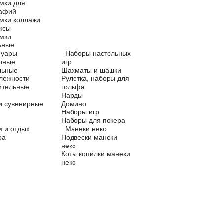
мки для
рафий
мки коллажи
ксы
мки
ьные
суары
Наборы настольных
чные
игр
льные
Шахматы и шашки
лежности
Рулетка, наборы для
ительные
гольфа
Нарды
и сувенирные
Домино
Наборы игр
Наборы для покера
м и отдых
Манеки неко
ра
Подвески манеки
неко
Коты копилки манеки
неко