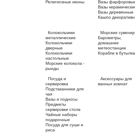
Религиозные иконы
Вазы фарфоровы
Вазы керамически
Вазы деревянные
Кашпо декоратив
Колокольчики
Морские сувени
металлические
Барометры,
Колокольчики
домашние
дверные
метеостанции
Колокольчики
Корабли в бутылка
настольные
Морские колокола -
рынды
Посуда и
Аксессуары для
сервировка
ванных комнат
Подстаканники для
чая
Вазы и подносы
Предметы
сервировки стола
Чайные наборы
подарочные
Посуда для суши и
риса