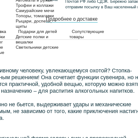
Автоматы и ружья
Почтой РФ либо СДЭК. Бережно запак
Трофеи и коллажи
отправим посылку в Ваш населенный 
Самурайские мечи
Топоры, томагавки
Подробнее о доставке
Рыцари, доспехи,
щиты
вка
Подарки для детей
Сопутствующие
бки
Детские полки и
товары
ег
вешалки
ые
Светильники детские
ые
ивному человеку, увлекающемуся охотой? Стопка-
ным решением! Она сочетает функции сувенира, но 
ется практичной, удобной вещью, которую можно взят
о назначению – для распития алкогольных напитков.
оно не бьется, выдерживает удары и механические
ым, не зависимо от того, какие приключения настиг
а.