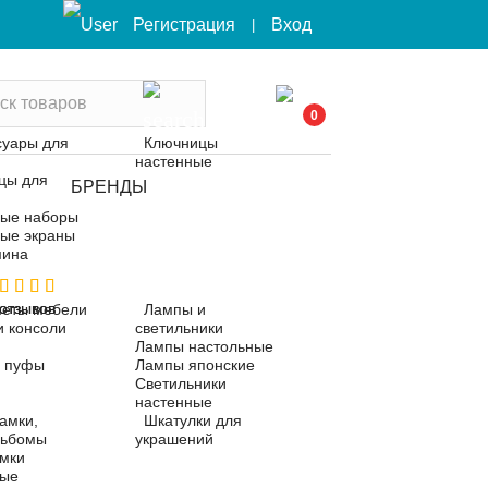
Вход
Регистрация
|
0
суары для
Ключницы
настенные
цы для
БРЕНДЫ
ые наборы
ые экраны
мина
 отзывов
 отзывов
еты мебели
Лампы и
и консоли
светильники
Лампы настольные
, пуфы
Лампы японские
Светильники
настенные
амки,
Шкатулки для
льбомы
украшений
мки
ные