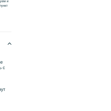
уем и
пункт
не
ь с
нут