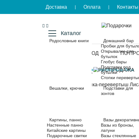
Доставка
Оплата
Контакты
|
|
Каталог
Родословные книги
Домашний бар
Пробки для бутыл
Открывалки для
КОМУ
ПОВОД
ПО ПР
бутылок
Глобус бары
Подставки под
Главная
Стопка-перевертыш Лиса
РАСПРОДАЖА
бутылки
Стопки переверт
Вешалки, крючки
Подставки для
зонтов
Картины, панно
Вазы декоративн
Настенные панно
Вазы из бронзы,
Китайские картины
латуни
Подарочные свитки
Вазы стеклянные