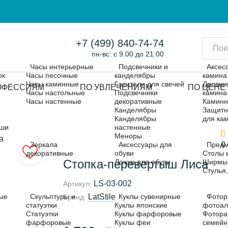
+7 (499) 840-74-74
пн-вс: с 9.00 до 21.00
Часы интерьерные
Подсвечники и
Аксес
ок
Часы песочные
канделябры
камина
Часы каминные
Гасители для свечей
Дровни
ОФЕССИЯМ
ПО УВЛЕЧЕНИЯМ
ПО ЦЕНЕ
Часы настольные
Подсвечники
камина
Часы настенные
декоративные
Каминн
Канделябры
Защитн
Канделябры
для ка
ыши
настенные
Меноры
0
0
Зеркала
Аксессуары для
Предм
декоративные
обуви
Столы 
Стопка-перевертыш Лиса
Ложки для обуви
Ширмы
Стулья
LS-03-002
Артикул:
LatStile
ые
Скульптуры и
Куклы сувенирные
Фотор
Бренд:
статуэтки
Куклы японские
фотоа
Статуэтки
Куклы фарфоровые
Фотора
фарфоровые
Куклы феи
семей