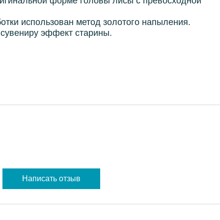
ригинальной форме головы лисы с превосходной
ботки использован метод золотого напыления.
сувениру эффект старины.
Написать отзыв