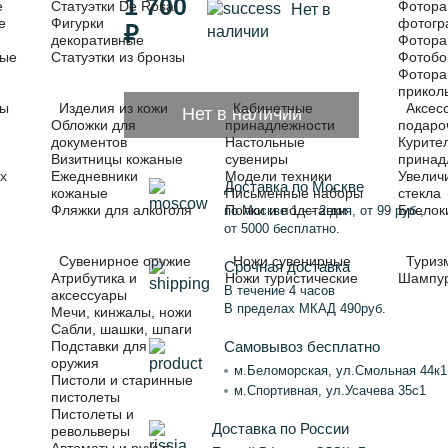
1 700
е
Статуэтки De Rosa
Фотора
Нет в
е
Фигурки
фотог
₽
наличии
декоративные
Фотора
ные
Статуэтки из бронзы
Фотобо
Фотора
прикол
ры
Изделия из кожи
Кабинетные
Аксес
Нет в наличии
Обложки для
принадлежности
подаро
документов
Настольные
Курите
Визитницы кожаные
сувениры
принад
х
Ежедневники
Модели техники
Увелич
Доставка по Москве
кожаные
Письменные наборы
стекла
Фляжки для алкоголя
Полки и подставки
Брелок
по Москве 1 — 2 дня, от 99 руб.,
от 5000 бесплатно.
Сувенирное оружие
Ножи сувенирные
Туриз
Срочная доставка
Атрибутика и
Ножи туристические
Шампу
В течение 4 часов
аксессуары
В пределах МКАД 490руб.
Мечи, кинжалы, ножи
Сабли, шашки, шпаги
Самовывоз бесплатно
Подставки для
оружия
м.Беломорская, ул.Смольная 44к1
Пистоли и старинные
м.Спортивная, ул.Усачева 35с1
пистолеты
Пистолеты и
Доставка по России
револьверы