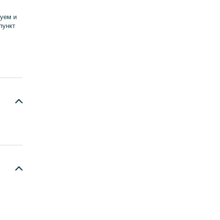
уем и
пункт