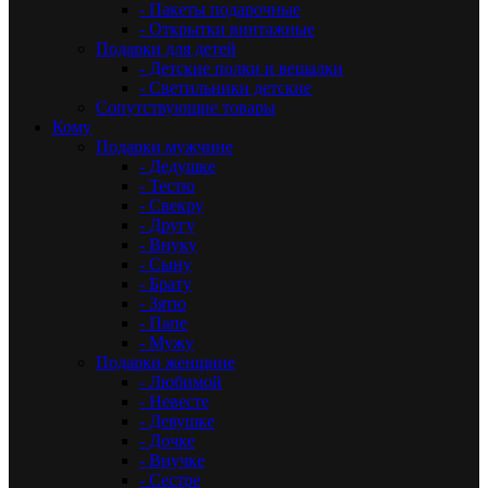
- Пакеты подарочные
- Открытки винтажные
Подарки для детей
- Детские полки и вешалки
- Светильники детские
Сопутствующие товары
Кому
Подарки мужчине
- Дедушке
- Тестю
- Свекру
- Другу
- Внуку
- Сыну
- Брату
- Зятю
- Папе
- Мужу
Подарки женщине
- Любимой
- Невесте
- Девушке
- Дочке
- Внучке
- Сестре