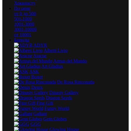
Хоккеисту
По цене
от 0 до 500
501-1000
1001-3000
3001-10000
от 10001
Бренды
ADYR
Alberti Livio
Aracne
Armas del Mundo
Art Gladius
ASK
Boxer
De Rosa Rinconada
Denix
Dinasty Gallery
Dragon Seeds
Fine Gift
Funny World
Gallant
Gem Globes
GGG
Glowing House