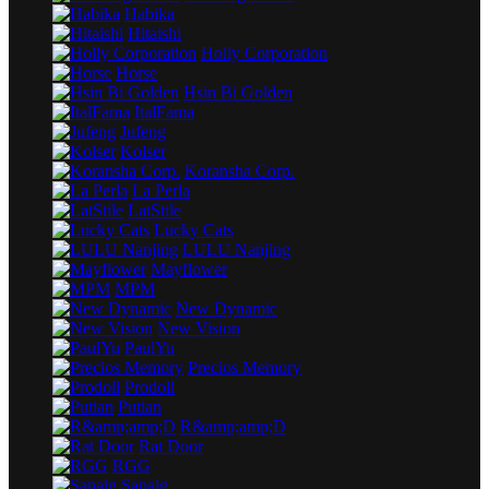
Habika
Hitaishi
Holly Corporation
Horse
Hsin Bi Golden
ItalFamа
Jufeng
Kolser
Koransha Corp.
La Perla
LatStile
Lucky Cats
LULU Nanjing
Mayflower
MPM
New Dynamic
New Vision
PaulYu
Precios Memory
Prodoll
Putian
R&amp;amp;D
Rat Door
RGG
Sanaig