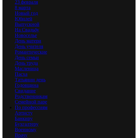
23 февраля
8 марта
Новый год
Юбилей
Выпускной
На Свадьбу
Новоселье
День матери
День учителя
Романтические
День семьи
День труда
Масленица
Пасха
Татьянин день
Годовщина
Свидание
Родственникам
Семейной паре
По профессиям
Артисту
Банкиру
Бухгалтеру
Военному
Врачу