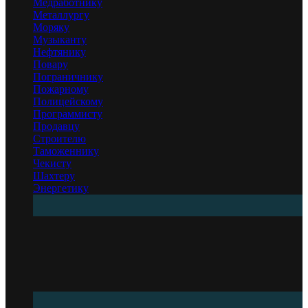
Медработнику
Металлургу
Моряку
Музыканту
Нефтянику
Повару
Пограничнику
Пожарному
Полицейскому
Программисту
Продавцу
Строителю
Таможеннику
Чекисту
Шахтеру
Энергетику