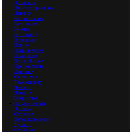
Дизайнеру
Железнодорожнику
Летчику
Медработнику
Металлургу
Моряку
Музыканту
Нефтянику
Повару
Пограничнику
Пожарному
Полицейскому
Программисту
Продавцу
Строителю
Таможеннику
Чекисту
Шахтеру
Энергетику
По увлечениям
Дачнику
Охотнику
Путешественнику
Туристу
Футболисту