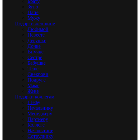
Брату
Зятю
Папе
Мужу
Подарки женщине
Любимой
Невесте
Девушке
Дочке
Внучке
Сестре
Бабушке
Теще
Свекрови
Подруге
Маме
Жене
Подарки коллегам
Шефу
Начальнику
Менеджеру
Партнеру
Коллеге
Начальнице
Сотруднику