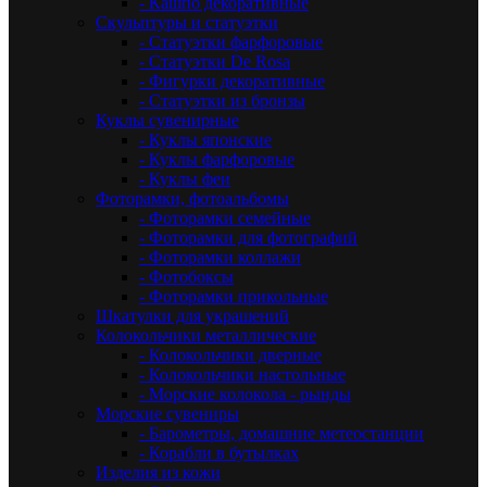
- Кашпо декоративные
Скульптуры и статуэтки
- Статуэтки фарфоровые
- Статуэтки De Rosa
- Фигурки декоративные
- Статуэтки из бронзы
Куклы сувенирные
- Куклы японские
- Куклы фарфоровые
- Куклы феи
Фоторамки, фотоальбомы
- Фоторамки семейные
- Фоторамки для фотографий
- Фоторамки коллажи
- Фотобоксы
- Фоторамки прикольные
Шкатулки для украшений
Колокольчики металлические
- Колокольчики дверные
- Колокольчики настольные
- Морские колокола - рынды
Морские сувениры
- Барометры, домашние метеостанции
- Корабли в бутылках
Изделия из кожи