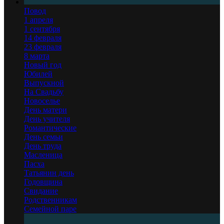
Повод
1 апреля
1 сентября
14 февраля
23 февраля
8 марта
Новый год
Юбилей
Выпускной
На Свадьбу
Новоселье
День матери
День учителя
Романтические
День семьи
День труда
Масленица
Пасха
Татьянин день
Годовщина
Свидание
Родственникам
Семейной паре