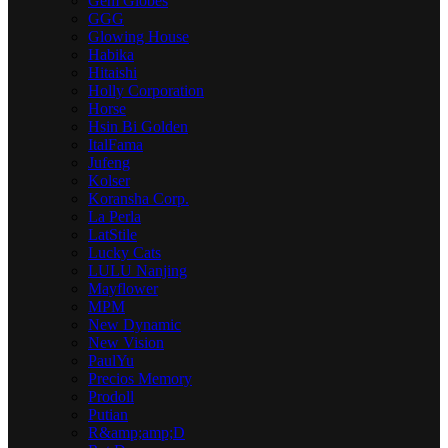
Gem Globes
GGG
Glowing House
Habika
Hitaishi
Holly Corporation
Horse
Hsin Bi Golden
ItalFamа
Jufeng
Kolser
Koransha Corp.
La Perla
LatStile
Lucky Cats
LULU Nanjing
Mayflower
MPM
New Dynamic
New Vision
PaulYu
Precios Memory
Prodoll
Putian
R&amp;amp;D