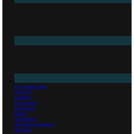
По профессиям
Артисту
Банкиру
Бухгалтеру
Военному
Врачу
Дизайнеру
Железнодорожнику
Летчику