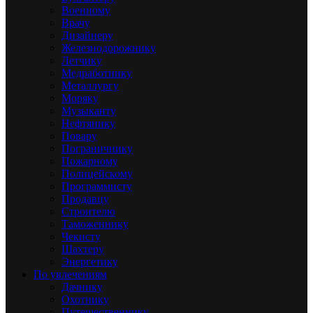
Военному
Врачу
Дизайнеру
Железнодорожнику
Летчику
Медработнику
Металлургу
Моряку
Музыканту
Нефтянику
Повару
Пограничнику
Пожарному
Полицейскому
Программисту
Продавцу
Строителю
Таможеннику
Чекисту
Шахтеру
Энергетику
По увлечениям
Дачнику
Охотнику
Путешественнику