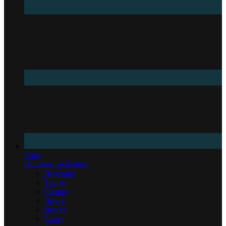
Кому
Подарки мужчине
Дедушке
Тестю
Свекру
Другу
Внуку
Сыну