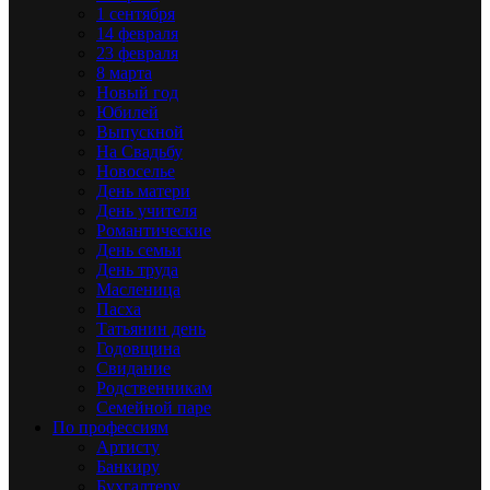
1 сентября
14 февраля
23 февраля
8 марта
Новый год
Юбилей
Выпускной
На Свадьбу
Новоселье
День матери
День учителя
Романтические
День семьи
День труда
Масленица
Пасха
Татьянин день
Годовщина
Свидание
Родственникам
Семейной паре
По профессиям
Артисту
Банкиру
Бухгалтеру