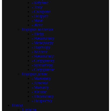
- Бабушке
- Теще
- Свекрови
- Подруге
- Маме
- Жене
Подарки коллегам
- Шефу
- Начальнику
- Менеджеру
- Партнеру
- Коллеге
- Начальнице
- Сотруднику
- Бухгалтеру
- Сотруднице
Подарки детям
- Мальчику
- Девочке
- Малышу
- Юноше
- Школьнику
- Подростку
Повод
1 апреля