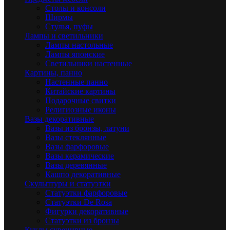
Столы и консоли
Ширмы
Стулья, пуфы
Лампы и светильники
Лампы настольные
Лампы японские
Светильники настенные
Картины, панно
Настенные панно
Китайские картины
Подарочные свитки
Религиозные иконы
Вазы декоративные
Вазы из бронзы, латуни
Вазы стеклянные
Вазы фарфоровые
Вазы керамические
Вазы деревянные
Кашпо декоративные
Скульптуры и статуэтки
Статуэтки фарфоровые
Статуэтки De Rosa
Фигурки декоративные
Статуэтки из бронзы
Куклы сувенирные