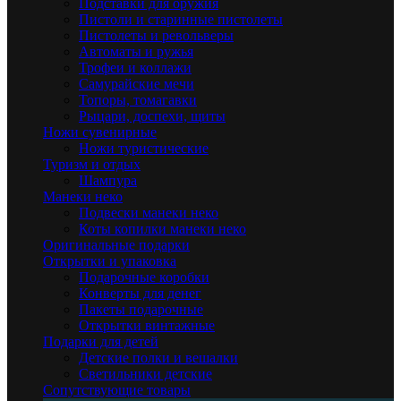
Подставки для оружия
Пистоли и старинные пистолеты
Пистолеты и револьверы
Автоматы и ружья
Трофеи и коллажи
Самурайские мечи
Топоры, томагавки
Рыцари, доспехи, щиты
Ножи сувенирные
Ножи туристические
Туризм и отдых
Шампура
Манеки неко
Подвески манеки неко
Коты копилки манеки неко
Оригинальные подарки
Открытки и упаковка
Подарочные коробки
Конверты для денег
Пакеты подарочные
Открытки винтажные
Подарки для детей
Детские полки и вешалки
Светильники детские
Сопутствующие товары