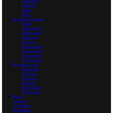
Свекрови
Подруге
Маме
Жене
Подарки коллегам
Шефу
Начальнику
Менеджеру
Партнеру
Коллеге
Начальнице
Сотруднику
Бухгалтеру
Сотруднице
Подарки детям
Мальчику
Девочке
Малышу
Юноше
Школьнику
Подростку
Повод
1 апреля
1 сентября
14 февраля