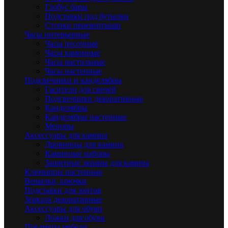
Глобус бары
Подставки под бутылки
Стопки перевертыши
Часы интерьерные
Часы песочные
Часы каминные
Часы настольные
Часы настенные
Подсвечники и канделябры
Гасители для свечей
Подсвечники декоративные
Канделябры
Канделябры настенные
Меноры
Аксессуары для камина
Дровницы для камина
Каминные наборы
Защитные экраны для камина
Ключницы настенные
Вешалки, крючки
Подставки для зонтов
Зеркала декоративные
Аксессуары для обуви
Ложки для обуви
Предметы мебели