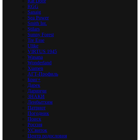
Rat Door
RGG
Sanaig
Sea Power
Smith Int.
Stilars
Sunny Forest
Tre Esse
Ulike
VIRTUS 1945
Wasana
Wonderland
Xiamen
АГТ-Профиль
Бриг+
Дарек
Даринчи
ЗНАКИ
Ленбытхим
Патриот
Погодник
Поиск
Россия
У.Свиток
Центр родословия