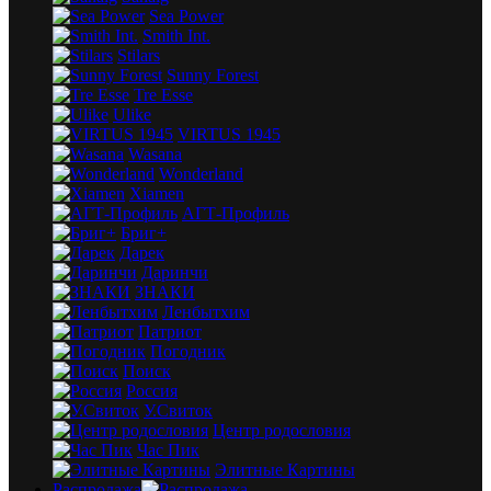
Sea Power
Smith Int.
Stilars
Sunny Forest
Tre Esse
Ulike
VIRTUS 1945
Wasana
Wonderland
Xiamen
АГТ-Профиль
Бриг+
Дарек
Даринчи
ЗНАКИ
Ленбытхим
Патриот
Погодник
Поиск
Россия
У.Свиток
Центр родословия
Час Пик
Элитные Картины
Распродажа