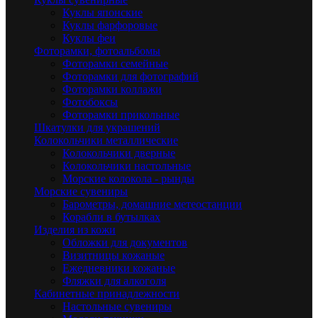
Куклы японские
Куклы фарфоровые
Куклы феи
Фоторамки, фотоальбомы
Фоторамки семейные
Фоторамки для фотографий
Фоторамки коллажи
Фотобоксы
Фоторамки прикольные
Шкатулки для украшений
Колокольчики металлические
Колокольчики дверные
Колокольчики настольные
Морские колокола - рынды
Морские сувениры
Барометры, домашние метеостанции
Корабли в бутылках
Изделия из кожи
Обложки для документов
Визитницы кожаные
Ежедневники кожаные
Фляжки для алкоголя
Кабинетные принадлежности
Настольные сувениры