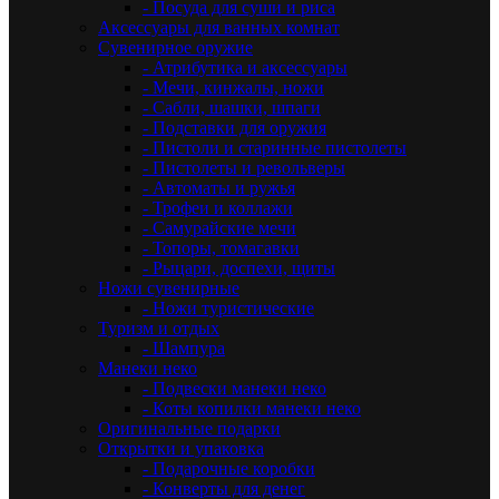
- Посуда для суши и риса
Аксессуары для ванных комнат
Сувенирное оружие
- Атрибутика и аксессуары
- Мечи, кинжалы, ножи
- Сабли, шашки, шпаги
- Подставки для оружия
- Пистоли и старинные пистолеты
- Пистолеты и револьверы
- Автоматы и ружья
- Трофеи и коллажи
- Самурайские мечи
- Топоры, томагавки
- Рыцари, доспехи, щиты
Ножи сувенирные
- Ножи туристические
Туризм и отдых
- Шампура
Манеки неко
- Подвески манеки неко
- Коты копилки манеки неко
Оригинальные подарки
Открытки и упаковка
- Подарочные коробки
- Конверты для денег