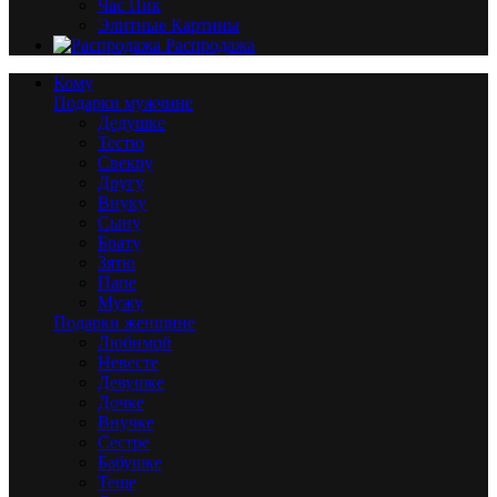
Час Пик
Элитные Картины
Распродажа
Кому
Подарки мужчине
Дедушке
Тестю
Свекру
Другу
Внуку
Сыну
Брату
Зятю
Папе
Мужу
Подарки женщине
Любимой
Невесте
Девушке
Дочке
Внучке
Сестре
Бабушке
Теще